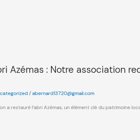
bri Azémas : Notre association r
categorized
/
abernard13720@gmail.com
a restauré l’abri Azémas, un élément clé du patrimoine local.