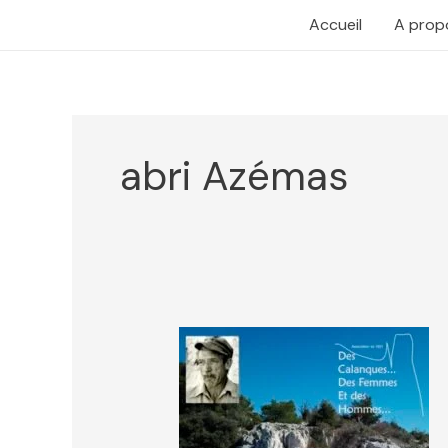
Aller
Accueil
A prop
au
contenu
abri Azémas