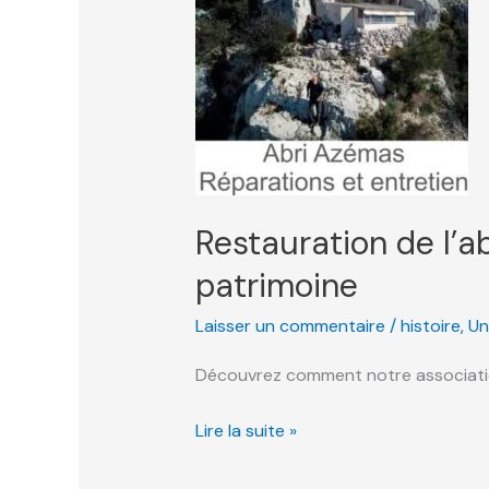
Restauration de l’a
patrimoine
Laisser un commentaire
/
histoire
,
Un
Découvrez comment notre association 
Restauration
Lire la suite »
de
l’abri